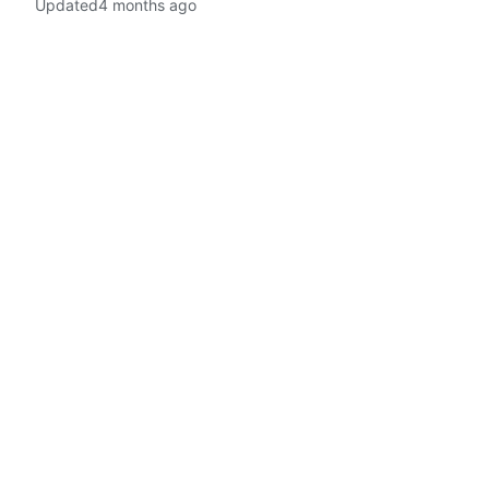
Updated